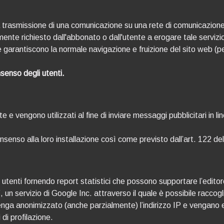
are la trasmissione di una comunicazione su una rete di comunicazio
tamente richiesto dall'abbonato o dall'utente a erogare tale servi
e garantiscono la normale navigazione e fruizione del sito web (
nsenso degli utenti.
utente e vengono utilizzati al fine di inviare messaggi pubblicitari i
 consenso alla loro installazione così come previsto dall’art. 122 de
 utenti fornendo report statistici che possono supportare l’editor
 un servizio di Google Inc. attraverso il quale è possibile raccogl
venga anonimizzato (anche parzialmente) l’indirizzo IP e vengano e
di profilazione.