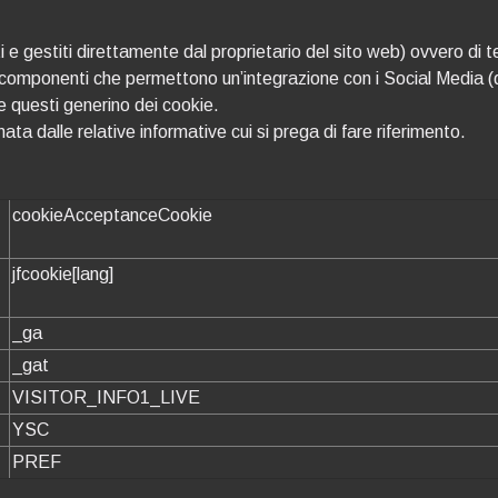
 e gestiti direttamente dal proprietario del sito web) ovvero di ter
 quei componenti che permettono un’integrazione con i Social Medi
e questi generino dei cookie.
ata dalle relative informative cui si prega di fare riferimento.
cookieAcceptanceCookie
jfcookie[lang]
_ga
_gat
VISITOR_INFO1_LIVE
YSC
PREF